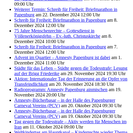
09:00 Uhr
Weiterer Termin: Schreib für Freiheit: Briefmarathon in
Papenburg
am 22. Dezember 2024 12:00 Uhr
Schreib für Freiheit: Briefmarathon in Papenburg
am 8.
Dezember 2024 12:00 Uhr
75 Jahre Menschenrechte – Gottesdienst in
Völlenerkönigsfehn – Ev.-luth. Christuskirche
am 8.
Dezember 2024 10:00 Uhr
Schreib für Freiheit: Briefmarathon in Papenburg
am 7.
Dezember 2024 12:00 Uhr
Advent im Quartier – Amnesty Papenburg ist dabei
am 1.
Dezember 2024 11:00 Uhr
Städte für das Leben – Städte gegen die Todesstrafe: Lesung
auf der Brigg Friederike
am 29. November 2024 19:30 Uhr
Aktion: Internationaler Tag der Erinnerung an die Opfer von
Transfeindlichkeit
am 20. November 2024 18:30 Uhr
Radioprogramm: Amnesty Papenburg ainmischen
am 19.
November 2024 20:00 Uhr
Amnesty-Bücherbasar – in der Halle des Papenburger
Carneval Vereins (PCV)
am 20. Oktober 2024 09:30 Uhr
Amnesty-Bücherbasar – in der Halle des Papenburger
Carneval Vereins (PCV)
am 19. Oktober 2024 09:30 Uhr
Tag gegen die Todesstrafe – Aktiv werden für Menschen im
Iran
am 11. Oktober 2024 09:00 Uhr
Weltkindertag am Hauptkanal – Kinderrechte wieder Thema