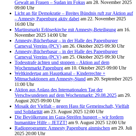
Gewalt an Frauen – Sudan im Fokus
am 28. November 2025
09:00 Uhr
Licht an für Demokratie – Breites Bündnis ruft zur Aktion auf
– Amnesty Papenburg aktiv dabei
am 22. November 2025
16:00 Uhr
Martinsmarkt Erlöserkirche mit Amnesty-Beteiligung
am 16.
November 2025 14:00 Uhr
Amnesty-Bücherbasar – in der Halle des Papenburger
Carneval Vereins (PCV)
am 26. Oktober 2025 09:30 Uhr
Amnesty-Bücherbasar – in der Halle des Papenburger
Carneval Vereins (PCV)
am 25. Oktober 2025 09:30 Uhr
Todesstrafe ächten und stoppen – Aktion auf dem
Wochenmarkt Papenburg
am 10. Oktober 2025 09:00 Uhr
Weltkindertag am Hauptkanal – Kinderrechte +
Mitmachaktionen am Amnesty-Stand
am 20. September 2025
11:00 Uhr
Aktion aus Anlass des Internationalen Tag der
Verschwundenen auf dem Wochenmarkt: 29.08.2025
am 29.
August 2025 09:00 Uhr
Mosaik der Vielfalt – gegen Hass für Gemeinschaft, Vielfalt
und Solidarität
am 23. August 2025 12:00 Uhr
Die Bevölkerung im Gaza-Streifen hungert – wir fordern
humanitäre Hilfe – JETZT!
am 9. August 2025 12:00 Uhr
Radioprogramm: Amnesty Papenburg ainmischen
am 29. Juli
2025 20:00 Uhr