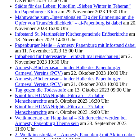
Dezember 2023 15:00 Uhr
Städte für das Leben: Kinofilm „Sieben Winter in Teheran“
im Papenburger Kino
am 29. November 2023 19:30 Uhr
Mahnwache zum „Internationalen Tag der Erinnerung an die
Opfer von Transfeindlichkeit“ – ai-Papenburg ist dabei
am 20.
November 2023 16:00 Uhr
Infostand St. Martinsfeier Kirchengemeinde Erlöserkirche
am
18. November 2023 14:00 Uhr
Papenburger Meile – Amnesty Papenburg mit Infostand dabei
am 11. November 2023 15:00 Uhr
Infoabend für Interessierte – einfach mal reinschauen!
am 2.
November 2023 19:30 Uhr
Amnesty-Bücherbasar – in der Halle des Papenburger
Carneval Vereins (PCV)
am 22. Oktober 2023 10:00 Uhr
Amnesty-Bücherbasar – in der Halle des Papenburger
Carneval Vereins (PCV)
am 21. Oktober 2023 10:00 Uhr
Tag gegen die Todesstrafe
am 13. Oktober 2023 09:00 Uhr
Kinofilm: HUMANrights -Film ab – 75 Jahre
Menschenrechte
am 5. Oktober 2023 16:30 Uhr
Kinofilm: HUMANrights -Film ab – 75 Jahre
Menschenrechte
am 4. Oktober 2023 19:00 Uhr
Weltkindertag am Hauptkanal – Kinderrechte werden bei
Amnesty Papenburg Thema sein
am 23. September 2023
11:00 Uhr
2. Weltklimastreiktag – Amnesty Papenburg mit Aktion dabei