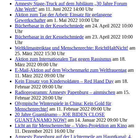
Amnesty Stage-Truck auf dem Jubiläum „30 Jahre Forum
Alte Werft“
am 11. Juni 2022 14:00 Uhr
Aktion zum Tag der Arbeit: Einsatz für gefangene
Gewerkschafter
am 1. Mai 2022 10:00 Uhr
Bücherbasar in der Kesselschmiede
am 24. April 2022 10:00
Uhr
Bücherbasar in der Kesselschmiede
am 23. April 2022 10:00
Uhr
Weltklimastreiktag und Menschenrechte: ReichtHaltNicht!
am
25. März 2022 15:30 Uhr
Aktion zum Internationalen Tag gegen Rassismus
am 18.
März 2022 09:00 Uhr
E-Mail-Aktion auf dem Wochenmarkt zum Weltfrauentag
am
11. März 2022 09:00 Uhr
Kein Einsatz von Kindersoldaten – Red Hand Day
am 18.
Februar 2022 09:00 Uhr
Radioprogramm: Amnesty Papenburg – ainmischen
am 15.
Februar 2022 20:00 Uhr
Olympische Winterspiele in China: Kein Gold für
Menschenrechte!
am 11. Februar 2022 09:00 Uhr
20 Jahre Guantánamo – JOE BIDEN CLOSE
GUANTÀNAMO NOW!
am 14. Januar 2022 09:00 Uhr
Licht an für Menschenrechte – Video-Projektion am Kino
am
11. Dezember 2021 16:00 Uhr
Amnesty Papenburg auf der Lichtermeile am Hauptkanal: 4.