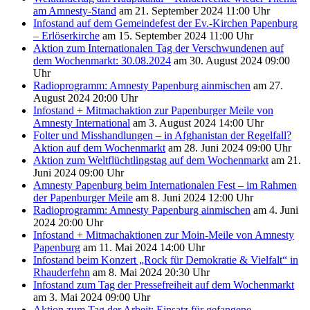
am Amnesty-Stand
am 21. September 2024 11:00 Uhr
Infostand auf dem Gemeindefest der Ev.-Kirchen Papenburg
– Erlöserkirche
am 15. September 2024 11:00 Uhr
Aktion zum Internationalen Tag der Verschwundenen auf
dem Wochenmarkt: 30.08.2024
am 30. August 2024 09:00
Uhr
Radioprogramm: Amnesty Papenburg ainmischen
am 27.
August 2024 20:00 Uhr
Infostand + Mitmachaktion zur Papenburger Meile von
Amnesty International
am 3. August 2024 14:00 Uhr
Folter und Misshandlungen – in Afghanistan der Regelfall?
Aktion auf dem Wochenmarkt
am 28. Juni 2024 09:00 Uhr
Aktion zum Weltflüchtlingstag auf dem Wochenmarkt
am 21.
Juni 2024 09:00 Uhr
Amnesty Papenburg beim Internationalen Fest – im Rahmen
der Papenburger Meile
am 8. Juni 2024 12:00 Uhr
Radioprogramm: Amnesty Papenburg ainmischen
am 4. Juni
2024 20:00 Uhr
Infostand + Mitmachaktionen zur Moin-Meile von Amnesty
Papenburg
am 11. Mai 2024 14:00 Uhr
Infostand beim Konzert „Rock für Demokratie & Vielfalt“ in
Rhauderfehn
am 8. Mai 2024 20:30 Uhr
Infostand zum Tag der Pressefreiheit auf dem Wochenmarkt
am 3. Mai 2024 09:00 Uhr
Aktion zum Tag der Arbeit: Einsatz für gefangene