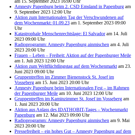
am 15. September 2023 16:00 Uhr
Amnesty Papenburg beim 2. CSD Emsland in Papenburg
am
9. September 2023 12:00 Uhr
Aktion zum Internationalen Tag der Verschwundenen auf
dem Wochenmarkt: 01.09.23
am 1. September 2023 09:00
Uhr
Katastrophale Menschenrechtslage: El Salvador
am 14. Juli
2023 09:00 Uhr
Radioprogramm: Amnesty Papenburg ainmischen
am 4. Juli
2023 20:00 Uhr
Frauen – Leben – Freiheit: Aktion auf der Papenburger Meile
am 1. Juli 2023 12:00 Uhr
Aktion zum Weltflüchtlingstag auf dem Wochenmarkt
am 23.
Juni 2023 09:00 Uhr
Gruppentreffen im Zimmer Bienenstock St. Josef im
Vosseberg
am 15. Juni 2023 20:00 Uhr
Amnesty Papenburg beim Internationalen Fest – im Rahmen
der Papenburger Meile
am 10. Juni 2023 12:00 Uhr
Gruppentreffen im Kaminzimmer St. Josef im Vosseberg
am
1. Juni 2023 20:00 Uhr
Aktion aus Anlass des IDATHOBIT-Tages – Wochenmarkt
Papenburg
am 12. Mai 2023 09:00 Uhr
Radioprogramm: Amnesty Papenburg ainmischen
am 9. Mai
2023 20:00 Uhr
Pressefreiheit – ein hohes Gut – Amnesty Papenburg auf dem