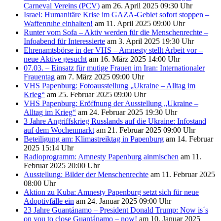
Carneval Vereins (PCV)
am 26. April 2025 09:30 Uhr
Israel: Humanitäre Krise im GAZA-Gebiet sofort stoppen –
Waffenruhe einhalten!
am 11. April 2025 09:00 Uhr
Runter vom Sofa – Aktiv werden für die Menschenrechte –
Infoabend für Interessierte
am 3. April 2025 19:30 Uhr
Ehrenamtsbörse in der VHS – Amnesty stellt Arbeit vor –
neue Aktive gesucht
am 16. März 2025 14:00 Uhr
07.03. – Einsatz für mutige Frauen im Iran: Internationaler
Frauentag
am 7. März 2025 09:00 Uhr
VHS Papenburg: Fotoausstellung „Ukraine – Alltag im
Krieg“
am 25. Februar 2025 09:00 Uhr
VHS Papenburg: Eröffnung der Ausstellung „Ukraine –
Alltag im Krieg“
am 24. Februar 2025 19:30 Uhr
3 Jahre Angriffskrieg Russlands auf die Ukraine: Infostand
auf dem Wochenmarkt
am 21. Februar 2025 09:00 Uhr
Beteiligung am: Klimastreiktag in Papenburg
am 14. Februar
2025 15:14 Uhr
Radioprogramm: Amnesty Papenburg ainmischen
am 11.
Februar 2025 20:00 Uhr
Ausstellung: Bilder der Menschenrechte
am 11. Februar 2025
08:00 Uhr
Aktion zu Kuba: Amnesty Papenburg setzt sich für neue
Adoptivfälle ein
am 24. Januar 2025 09:00 Uhr
23 Jahre Guantánamo – President Donald Trump: Now is´s
on you to close Guantánamo – now!
am 10. Januar 2025