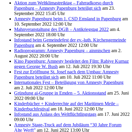
Aktion zum Weltklimastreiktag – Fahrradkorso durch
Papenburg – Amnesty Papenburg beteiligt sich
am 23.
September 2022 15:45 Uhr
Amnesty Papenburg beim 1. CSD Emsland in Papenburg
am
10. September 2022 12:00 Uhr
Mahnveranstaltung des DGB – Antikriegstag 2022
am 4.
September 2022 18:00 Uhr
Infostand beim Gemeindefest der ev.-luth. Kirchengemeinde
Papenburg
am 4. September 2022 12:00 Uhr
Radioprogramm: Amnesty Papenburg – ainmischen
am 2.
August 2022 20:00 Uhr
Kino Papenburg: Amnesty begleitet den Film: Rabiye Kurnaz
gegen George W. Bush
am 12. Juli 2022 19:30 Uhr
Fest zur Eröffnung St. Josef nach dem Umbau: Amnesty
Papenburg beteiligt sich
am 10. Juli 2022 11:00 Uhr
Internationales Fest – Beteiligung von Amnesty Papenburg
am 2. Juli 2022 12:00 Uhr
Gründung ai-Gruppe in Emden – 5. Aktionsstand
am 25. Juni
2022 09:00 Uhr
Kinderbücher + Kinderrechte auf der Maritimen Meile –
Kinderbuchfestival
am 18. Juni 2022 12:00 Uhr
Infostand aus Anlass des Weltflüchtlingstags
am 17. Juni 2022
09:00 Uhr
Amnesty Stage-Truck auf dem Jubiläum “30 Jahre Forum
Alte Werft”
am 12. Juni 2022 13:00 Uhr