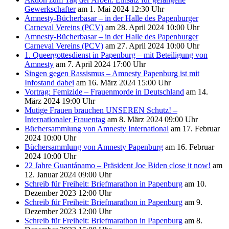
Gewerkschafter
am 1. Mai 2024 12:30 Uhr
Amnesty-Bücherbasar – in der Halle des Papenburger
Carneval Vereins (PCV)
am 28. April 2024 10:00 Uhr
Amnesty-Bücherbasar – in der Halle des Papenburger
Carneval Vereins (PCV)
am 27. April 2024 10:00 Uhr
1. Queergottesdienst in Papenburg – mit Beteiligung von
Amnesty
am 7. April 2024 17:00 Uhr
Singen gegen Rassismus – Amnesty Papenburg ist mit
Infostand dabei
am 16. März 2024 15:00 Uhr
Vortrag: Femizide – Frauenmorde in Deutschland
am 14.
März 2024 19:00 Uhr
Mutige Frauen brauchen UNSEREN Schutz! –
Internationaler Frauentag
am 8. März 2024 09:00 Uhr
Büchersammlung von Amnesty International
am 17. Februar
2024 10:00 Uhr
Büchersammlung von Amnesty Papenburg
am 16. Februar
2024 10:00 Uhr
22 Jahre Guantánamo – Präsident Joe Biden close it now!
am
12. Januar 2024 09:00 Uhr
Schreib für Freiheit: Briefmarathon in Papenburg
am 10.
Dezember 2023 12:00 Uhr
Schreib für Freiheit: Briefmarathon in Papenburg
am 9.
Dezember 2023 12:00 Uhr
Schreib für Freiheit: Briefmarathon in Papenburg
am 8.