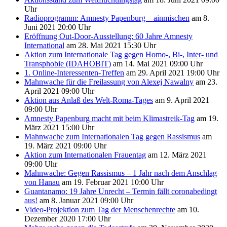
Uhr
Radioprogramm: Amnesty Papenburg – ainmischen
am 8.
Juni 2021 20:00 Uhr
Eröffnung Out-Door-Ausstellung: 60 Jahre Amnesty
International
am 28. Mai 2021 15:30 Uhr
Aktion zum Internationale Tag gegen Homo-, Bi-, Inter- und
Transphobie (IDAHOBIT)
am 14. Mai 2021 09:00 Uhr
1. Online-Interessenten-Treffen
am 29. April 2021 19:00 Uhr
Mahnwache für die Freilassung von Alexej Nawalny
am 23.
April 2021 09:00 Uhr
Aktion aus Anlaß des Welt-Roma-Tages
am 9. April 2021
09:00 Uhr
Amnesty Papenburg macht mit beim Klimastreik-Tag
am 19.
März 2021 15:00 Uhr
Mahnwache zum Internationalen Tag gegen Rassismus
am
19. März 2021 09:00 Uhr
Aktion zum Internationalen Frauentag
am 12. März 2021
09:00 Uhr
Mahnwache: Gegen Rassismus – 1 Jahr nach dem Anschlag
von Hanau
am 19. Februar 2021 10:00 Uhr
Guantanamo: 19 Jahre Unrecht – Termin fällt coronabedingt
aus!
am 8. Januar 2021 09:00 Uhr
Video-Projektion zum Tag der Menschenrechte
am 10.
Dezember 2020 17:00 Uhr