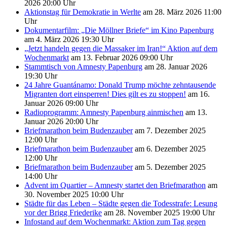
2026 20:00 Uhr
Aktionstag für Demokratie in Werlte
am 28. März 2026 11:00
Uhr
Dokumentarfilm: „Die Möllner Briefe“ im Kino Papenburg
am 4. März 2026 19:30 Uhr
„Jetzt handeln gegen die Massaker im Iran!“ Aktion auf dem
Wochenmarkt
am 13. Februar 2026 09:00 Uhr
Stammtisch von Amnesty Papenburg
am 28. Januar 2026
19:30 Uhr
24 Jahre Guantánamo: Donald Trump möchte zehntausende
Migranten dort einsperren! Dies gilt es zu stoppen!
am 16.
Januar 2026 09:00 Uhr
Radioprogramm: Amnesty Papenburg ainmischen
am 13.
Januar 2026 20:00 Uhr
Briefmarathon beim Budenzauber
am 7. Dezember 2025
12:00 Uhr
Briefmarathon beim Budenzauber
am 6. Dezember 2025
12:00 Uhr
Briefmarathon beim Budenzauber
am 5. Dezember 2025
14:00 Uhr
Advent im Quartier – Amnesty startet den Briefmarathon
am
30. November 2025 10:00 Uhr
Städte für das Leben – Städte gegen die Todesstrafe: Lesung
vor der Brigg Friederike
am 28. November 2025 19:00 Uhr
Infostand auf dem Wochenmarkt: Aktion zum Tag gegen