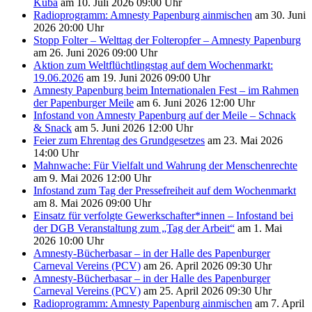
Kuba
am 10. Juli 2026 09:00 Uhr
Radioprogramm: Amnesty Papenburg ainmischen
am 30. Juni
2026 20:00 Uhr
Stopp Folter – Welttag der Folteropfer – Amnesty Papenburg
am 26. Juni 2026 09:00 Uhr
Aktion zum Weltflüchtlingstag auf dem Wochenmarkt:
19.06.2026
am 19. Juni 2026 09:00 Uhr
Amnesty Papenburg beim Internationalen Fest – im Rahmen
der Papenburger Meile
am 6. Juni 2026 12:00 Uhr
Infostand von Amnesty Papenburg auf der Meile – Schnack
& Snack
am 5. Juni 2026 12:00 Uhr
Feier zum Ehrentag des Grundgesetzes
am 23. Mai 2026
14:00 Uhr
Mahnwache: Für Vielfalt und Wahrung der Menschenrechte
am 9. Mai 2026 12:00 Uhr
Infostand zum Tag der Pressefreiheit auf dem Wochenmarkt
am 8. Mai 2026 09:00 Uhr
Einsatz für verfolgte Gewerkschafter*innen – Infostand bei
der DGB Veranstaltung zum „Tag der Arbeit“
am 1. Mai
2026 10:00 Uhr
Amnesty-Bücherbasar – in der Halle des Papenburger
Carneval Vereins (PCV)
am 26. April 2026 09:30 Uhr
Amnesty-Bücherbasar – in der Halle des Papenburger
Carneval Vereins (PCV)
am 25. April 2026 09:30 Uhr
Radioprogramm: Amnesty Papenburg ainmischen
am 7. April