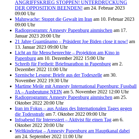
ANGRIFFSKRIEG STOPPEN! UNTERDRÜCKUNG
DER OPPOSITION BEENDEN!
am 24. Februar 2023
09:00 Uhr
Mahnwache: Stoppt die Gewalt im Iran
am 10. Februar 2023
09:00 Uhr
Radioprogramm: Amnesty Papenburg ainmischen
am 17.
Januar 2023 20:00 Uhr
21 Jahre Guantánamo – Präsident Joe Biden close it now!
am
13. Januar 2023 09:00 Uhr
Licht an für Menschenrechte – Projektion am Kino in
Papenburg
am 10. Dezember 2022 15:00 Uhr
Schreib für Freiheit: Briefmarathon in Papenburg
am 2.
Dezember 2022 11:00 Uhr
Szenische Lesung: Briefe aus der Todeszelle
am 30.
November 2022 19:30 Uhr
Martime Meile mit Amnesty International Papenburg: Fussball
JA – Ausbeutung NEIN
am 5. November 2022 12:00 Uhr
Radioprogramm: Amnesty Papenburg ainmischen
am 25.
Oktober 2022 20:00 Uhr
Iran im Fokus – aus Anlass des Internationalen Tages gegen
die Todesstrafe
am 7. Oktober 2022 09:00 Uhr
Infoabend für Interessiert – Aktivist für einen Tag
am 6.
Oktober 2022 20:00 Uhr
Weltkindertag – Amnesty Papenburg am Hauptkanal dabei
am 24. September 2022 11:00 Uhr