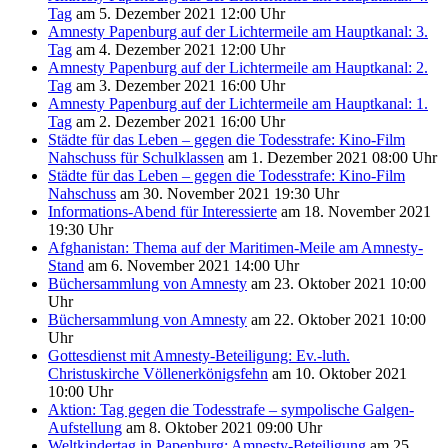
Tag
am 5. Dezember 2021 12:00 Uhr
Amnesty Papenburg auf der Lichtermeile am Hauptkanal: 3.
Tag
am 4. Dezember 2021 12:00 Uhr
Amnesty Papenburg auf der Lichtermeile am Hauptkanal: 2.
Tag
am 3. Dezember 2021 16:00 Uhr
Amnesty Papenburg auf der Lichtermeile am Hauptkanal: 1.
Tag
am 2. Dezember 2021 16:00 Uhr
Städte für das Leben – gegen die Todesstrafe: Kino-Film
Nahschuss für Schulklassen
am 1. Dezember 2021 08:00 Uhr
Städte für das Leben – gegen die Todesstrafe: Kino-Film
Nahschuss
am 30. November 2021 19:30 Uhr
Informations-Abend für Interessierte
am 18. November 2021
19:30 Uhr
Afghanistan: Thema auf der Maritimen-Meile am Amnesty-
Stand
am 6. November 2021 14:00 Uhr
Büchersammlung von Amnesty
am 23. Oktober 2021 10:00
Uhr
Büchersammlung von Amnesty
am 22. Oktober 2021 10:00
Uhr
Gottesdienst mit Amnesty-Beteiligung: Ev.-luth.
Christuskirche Völlenerkönigsfehn
am 10. Oktober 2021
10:00 Uhr
Aktion: Tag gegen die Todesstrafe – sympolische Galgen-
Aufstellung
am 8. Oktober 2021 09:00 Uhr
Weltkindertag in Papenburg: Amnesty-Beteiligung
am 25.