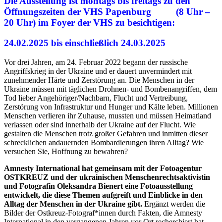
Die Ausstellung ist montags bis freitags zu den
Öffnungszeiten der VHS Papenburg (8 Uhr –
20 Uhr) im Foyer der VHS zu besichtigen:
24.02.2025 bis einschließlich 24.03.2025
Vor drei Jahren, am 24. Februar 2022 begann der russische
Angriffskrieg in der Ukraine und er dauert unvermindert mit
zunehmender Härte und Zerstörung an. Die Menschen in der
Ukraine müssen mit täglichen Drohnen- und Bombenangriffen, dem
Tod lieber Angehöriger/Nachbarn, Flucht und Vertreibung,
Zerstörung von Infrastruktur und Hunger und Kälte leben. Millionen
Menschen verlieren ihr Zuhause, mussten und müssen Heimatland
verlassen oder sind innerhalb der Ukraine auf der Flucht. Wie
gestalten die Menschen trotz großer Gefahren und inmitten dieser
schrecklichen andauernden Bombardierungen ihren Alltag? Wie
versuchen Sie, Hoffnung zu bewahren?
Amnesty International hat gemeinsam mit der Fotoagentur
OSTKREUZ und der ukrainischen Menschenrechtsaktivistin
und Fotografin Oleksandra Bienert eine Fotoausstellung
entwickelt, die diese Themen aufgreift und Einblicke in den
Alltag der Menschen in der Ukraine gibt.
Ergänzt werden die
Bilder der Ostkreuz-Fotograf*innen durch Fakten, die Amnesty
International in den vergangenen Jahren vor Ort recherchiert hat.