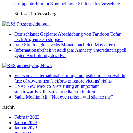
Gruppentreffen im Kaminzimmer St. Josef im Vosseberg
St. Josef im Vosseberg
Pressemeldungen
Deutschland: Geplante Abschiebung von Faridoon Tofan
nach Afghanistan stoppen
Iran: Straflosigkeit sechs Monate nach den Massakern
Informationsfreiheit verteidigen: Amnesty unterstützt Appell
gegen Aushöhlung des IFG
amnesty.org News
Venezuela: International scrutiny and justice must prevail in
face of government’s efforts to ignore victims’ rights
USA: New Mexico Meta ruling an important
step towards safer social media for children
Sadia Moalim Ali: “Not even prison will silence me”
Archiv
Februar 2023
Januar 2023
Januar 2022